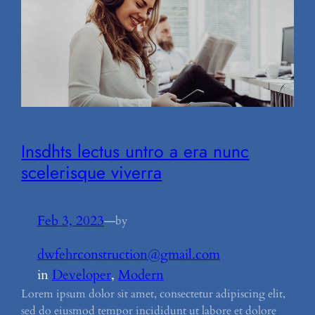
Insdhts lectus untro a era nunc
scelerisque viverra
Feb 3, 2023
—
by
dwfehrconstruction@gmail.com
in
Developer
, 
Modern
Lorem ipsum dolor sit amet, consectetur adipiscing elit,
sed do eiusmod tempor incididunt ut labore et dolore